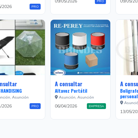
09/05/2026
09/05/20
PRO
5/2026
PRO
nsultar
A consultar
A consu
HANDISING
Altavoz Portátil
Boligraf
personal
nción, Asunción
Asunción, Asunción
Asunció
4/2026
06/04/2026
PRO
EMPRESA
13/05/20