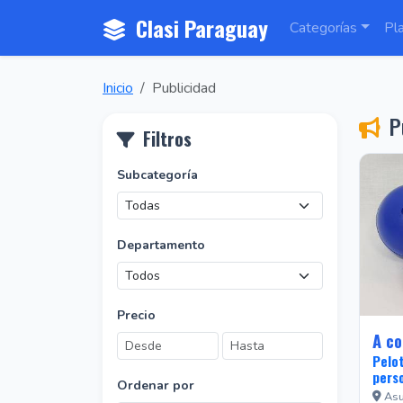
Clasi Paraguay
Categorías
Pl
Inicio
Publicidad
Pu
Filtros
Subcategoría
Departamento
Precio
A co
Pelot
perso
Ordenar por
Asu