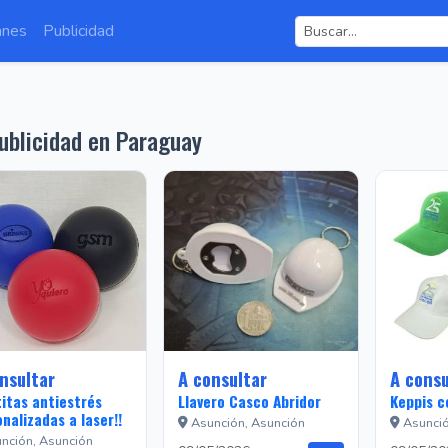
anes
Publicidad
blicidad en Paraguay
nsultar
A consultar
A consu
itas antiestrés
Llavero Casco Abridor
Keppis c
nalizadas a laser!!
Asunción, Asunción
Asunció
nción, Asunción