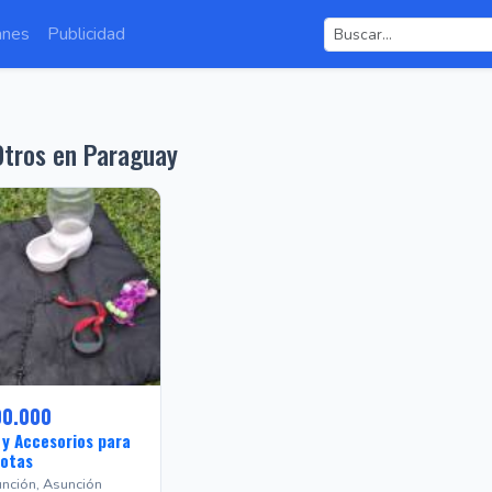
anes
Publicidad
tros en Paraguay
00.000
 y Accesorios para
otas
nción, Asunción