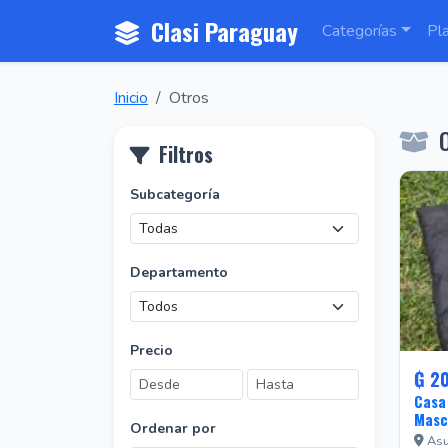
Clasi Paraguay
Categorías
Pl
Inicio
Otros
O
Filtros
Subcategoría
Departamento
Precio
₲ 2
Casa
Masc
Ordenar por
Asu