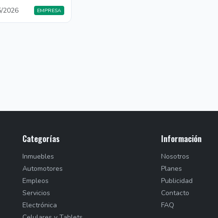
5/2026
EMPRESA
Categorías
Información
Inmuebles
Nosotros
Automotores
Planes
Empleos
Publicidad
Servicios
Contacto
Electrónica
FAQ
Celulares y Tablets