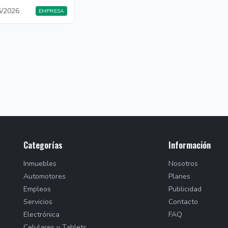
5/2026
EMPRESA
Categorías
Información
Inmuebles
Nosotros
Automotores
Planes
Empleos
Publicidad
Servicios
Contacto
Electrónica
FAQ
Celulares y Tablets