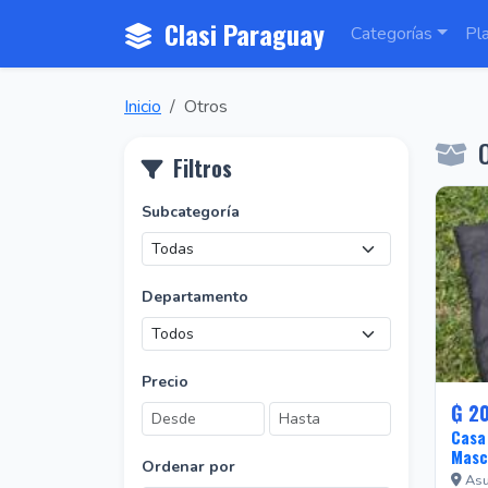
Clasi Paraguay
Categorías
Pl
Inicio
Otros
O
Filtros
Subcategoría
Departamento
Precio
₲ 2
Casa
Masc
Ordenar por
Asu