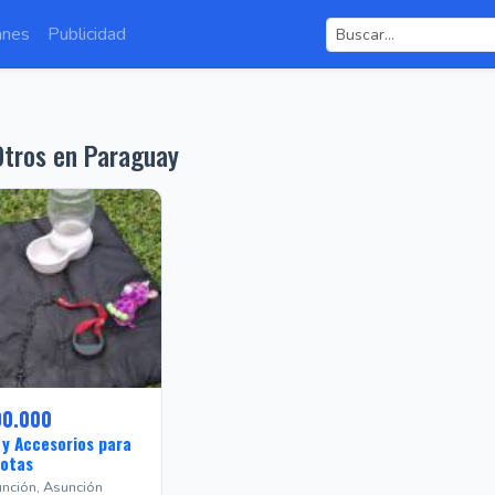
anes
Publicidad
tros en Paraguay
00.000
 y Accesorios para
otas
nción, Asunción