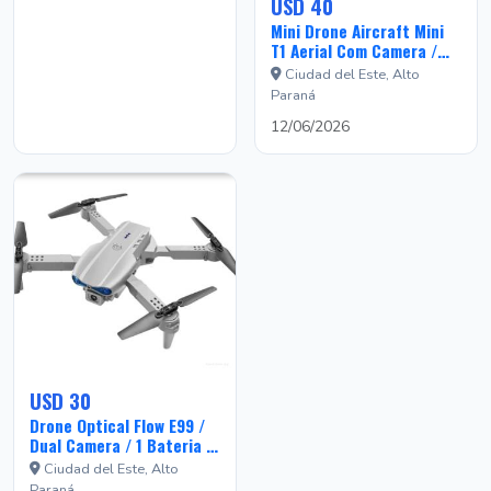
USD 40
Mini Drone Aircraft Mini
T1 Aerial Com Camera /
Controle Remoto / App KY
Ciudad del Este, Alto
UFO - Cinza
Paraná
12/06/2026
USD 30
Drone Optical Flow E99 /
Dual Camera / 1 Bateria /
Recarregavel - Cinza
Ciudad del Este, Alto
Paraná