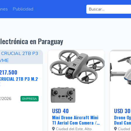
anes
Publicidad
lectrónica en Paraguay
217.500
CRUCIAL 2TB P3 M.2
E
7/2026
EMPRESA
USD 40
USD 30
Mini Drone Aircraft Mini
Drone Op
T1 Aerial Com Camera /
Dual Cam
Controle Remoto / App
/ Recarr
Ciudad del Este, Alto
Ciudad d