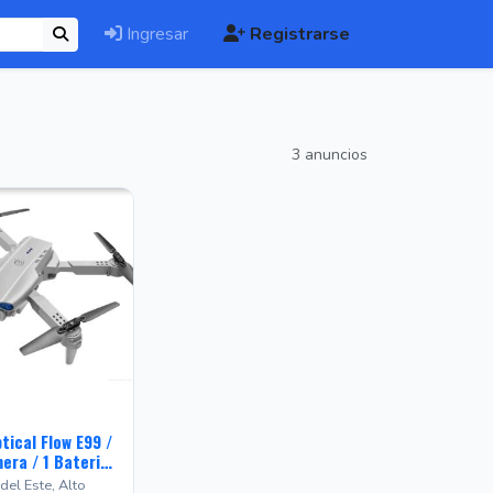
Ingresar
Registrarse
3 anuncios
tical Flow E99 /
era / 1 Bateria
egavel - Cinza
el Este, Alto