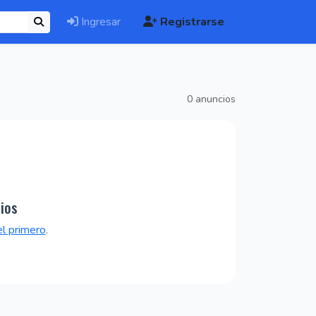
Ingresar
Registrarse
0 anuncios
ios
el primero
.