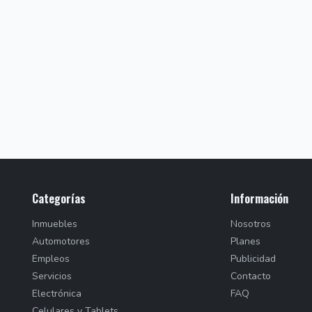
Categorías
Información
Inmuebles
Nosotros
Automotores
Planes
Empleos
Publicidad
Servicios
Contacto
Electrónica
FAQ
Celulares y Tablets