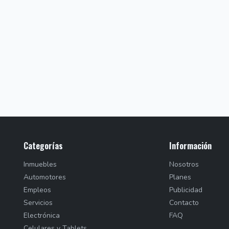
Categorías
Información
Inmuebles
Nosotros
Automotores
Planes
Empleos
Publicidad
Servicios
Contacto
Electrónica
FAQ
Celulares y Tablets