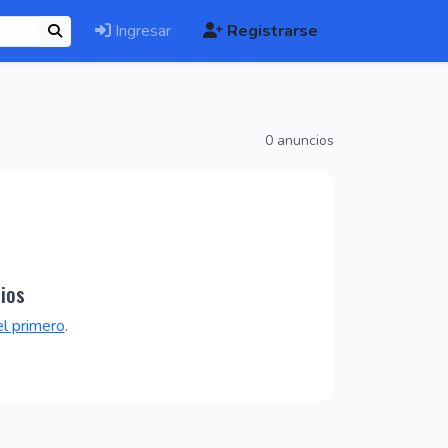
Ingresar
Registrarse
0 anuncios
ios
el primero
.