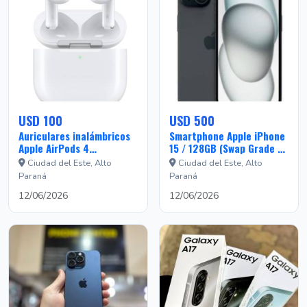
USD 100
USD 500
Auriculares inalámbricos
Smartphone Apple iPhone
Apple AirPods 4
15 / 128GB (Swap Grade B)
MXP93ZM/A con estuche
USA - Black
Ciudad del Este, Alto
Ciudad del Este, Alto
de carga MagSafe -
Paraná
Paraná
Blanco
12/06/2026
12/06/2026