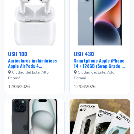
USD 100
USD 430
Auriculares inalámbricos
Smartphone Apple iPhone
Apple AirPods 4
14 / 128GB (Swap Grade A)
MXP93ZM/A con estuche
USA - Blue
Ciudad del Este, Alto
Ciudad del Este, Alto
de carga MagSafe -
Paraná
Paraná
Blanco
12/06/2026
12/06/2026