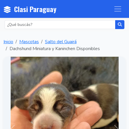
Clasi Paraguay
Inicio
Mascotas
Salto del Guairá
Dachshund Miniatura y Kaninchen Disponibles